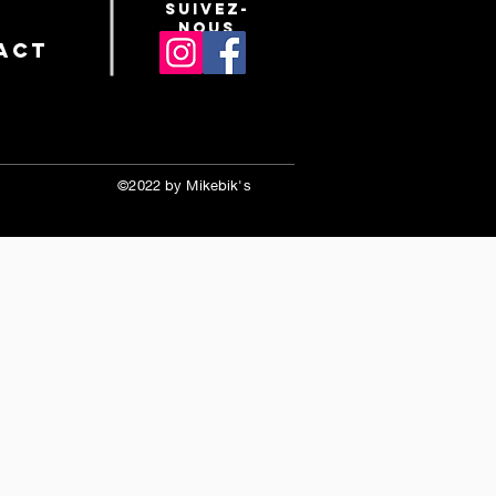
suivez-
nous
act
©2022 by Mikebik's