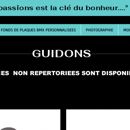
passions est la clé du bonheur....
FONDS DE PLAQUES BMX PERSONNALISEES
PHOTOGRAPHIE
MON
GUIDONS
CES NON REPERTORIEES SONT DISPON