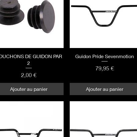
Aperçu rapide
Aperçu rapide
OUCHONS DE GUIDON PAR
Guidon Pride Sevenmotion
2
Prix
79,95 €
Prix
2,00 €
Ajouter au panier
Ajouter au panier