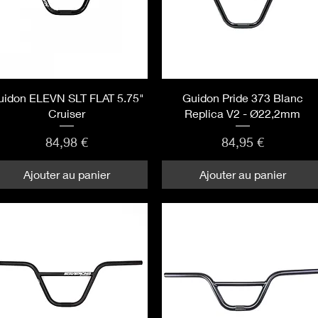
Aperçu rapide
Aperçu rapide
uidon ELEVN SLT FLAT 5.75"
Guidon Pride 373 Blanc
Cruiser
Replica V2 - Ø22,2mm
Prix
Prix
84,98 €
84,95 €
Ajouter au panier
Ajouter au panier