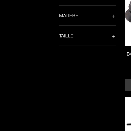
MATIERE
ALUMINIUM
CHROMOLY
TAILLE
4.25
B
5.75
6.5
4"5
5"5
5"75
5"75 Cruiser
6"5
7"
7"5
8"
8"5