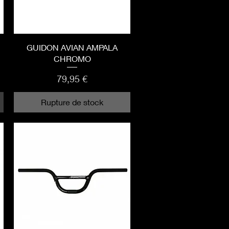
Aperçu rapide
GUIDON AVIAN AMPALA
CHROMO
Prix
79,95 €
Rupture de stock