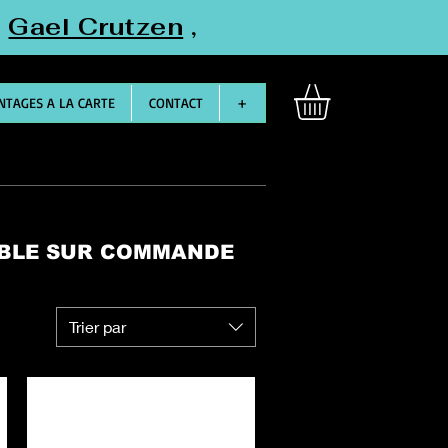
"
Gael Crutzen
,
TAGES A LA CARTE
CONTACT
+
IBLE SUR COMMANDE
Trier par