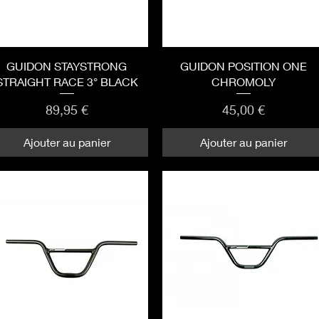
Aperçu rapide
Aperçu rapide
GUIDON STAYSTRONG
GUIDON POSITION ONE
STRAIGHT RACE 3° BLACK
CHROMOLY
Prix
Prix
89,95 €
45,00 €
Ajouter au panier
Ajouter au panier