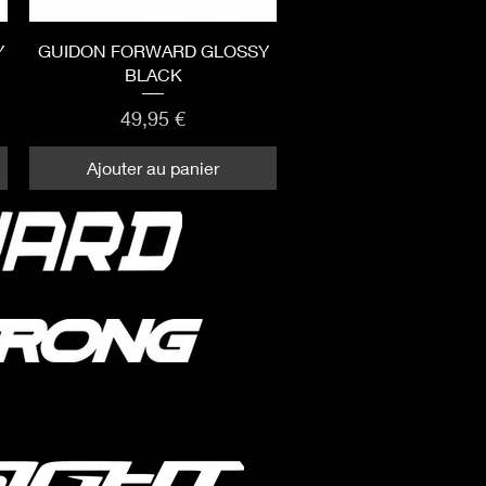
Aperçu rapide
Y
GUIDON FORWARD GLOSSY
BLACK
Prix
49,95 €
Ajouter au panier